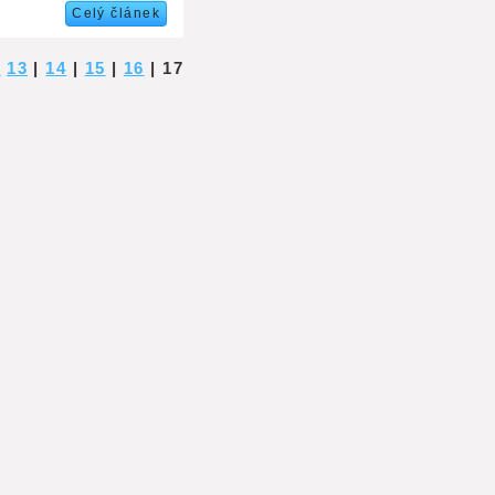
Celý článek
<
13
|
14
|
15
|
16
|
17