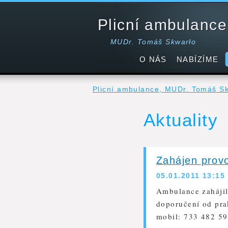
Plicní ambulance
MUDr. Tomáš Skwarło
O NÁS
NABÍZÍME
Plicní ambulance, MUDr. Tomáš S
Aktuality
Zahájen prov
05.01.2011 13:15
Ambulance zahájil
doporučení od prak
mobil: 733 482 59