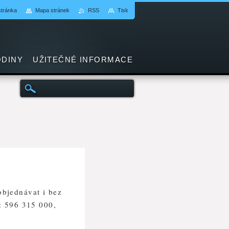
stránka
Mapa stránek
RSS
Tisk
ODINY
UŽITEČNÉ INFORMACE
objednávat i bez
h: 596 315 000,