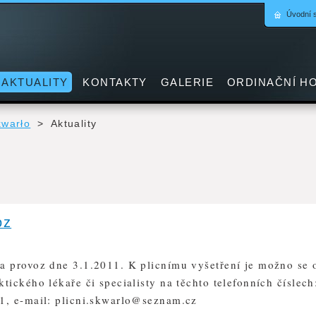
Úvodní 
AKTUALITY
KONTAKTY
GALERIE
ORDINAČNÍ H
kwarło
>
Aktuality
oz
a provoz dne 3.1.2011. K plicnímu vyšetření je možno se 
tického lékaře či specialisty na těchto telefonních číslec
1, e-mail: plicni.skwarlo@seznam.cz