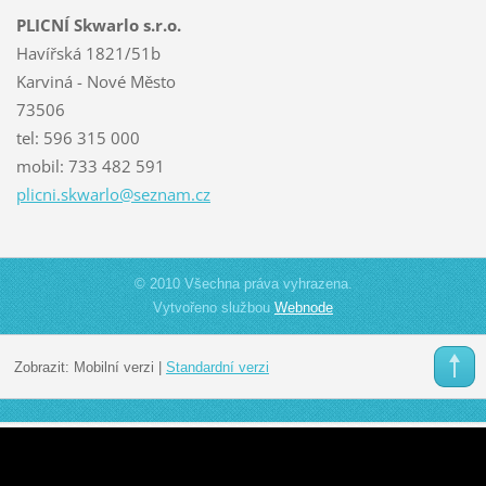
PLICNÍ Skwarlo s.r.o.
Havířská 1821/51b
Karviná - Nové Město
73506
tel: 596 315 000
mobil: 733 482 591
plicni.s
kwarlo@s
eznam.cz
© 2010 Všechna práva vyhrazena.
Vytvořeno službou
Webnode
Zobrazit:
Mobilní verzi
|
Standardní verzi