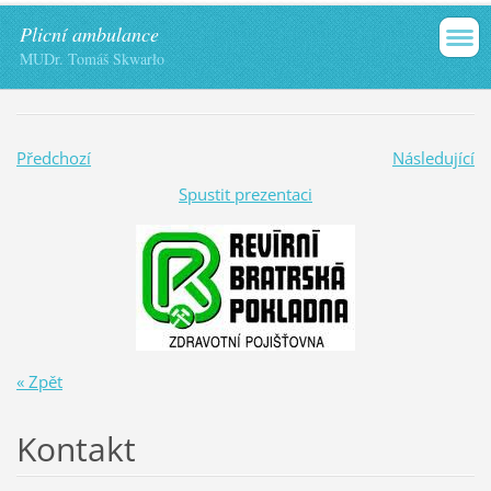
Plicní ambulance
MUDr. Tomáš Skwarło
Předchozí
Následující
Spustit prezentaci
« Zpět
Kontakt