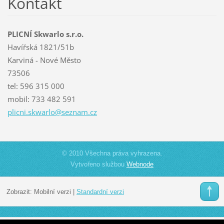
Kontakt
PLICNÍ Skwarlo s.r.o.
Havířská 1821/51b
Karviná - Nové Město
73506
tel: 596 315 000
mobil: 733 482 591
plicni.s
kwarlo@s
eznam.cz
© 2010 Všechna práva vyhrazena.
Vytvořeno službou
Webnode
Zobrazit:
Mobilní verzi
|
Standardní verzi