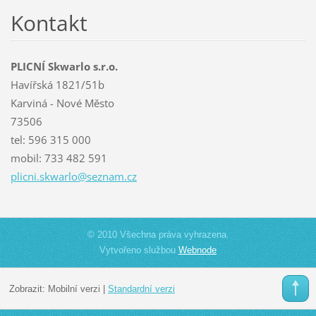
Kontakt
PLICNÍ Skwarlo s.r.o.
Havířská 1821/51b
Karviná - Nové Město
73506
tel: 596 315 000
mobil: 733 482 591
plicni.s
kwarlo@s
eznam.cz
© 2010 Všechna práva vyhrazena.
Vytvořeno službou
Webnode
Zobrazit:
Mobilní verzi
|
Standardní verzi