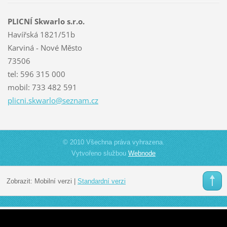
PLICNÍ Skwarlo s.r.o.
Havířská 1821/51b
Karviná - Nové Město
73506
tel: 596 315 000
mobil: 733 482 591
plicni.s
kwarlo@s
eznam.cz
© 2010 Všechna práva vyhrazena.
Vytvořeno službou
Webnode
Zobrazit:
Mobilní verzi
|
Standardní verzi