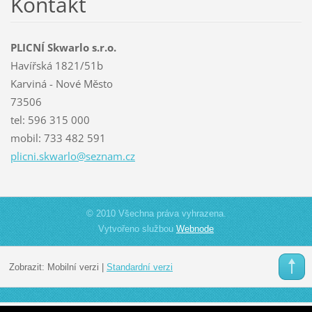
Kontakt
PLICNÍ Skwarlo s.r.o.
Havířská 1821/51b
Karviná - Nové Město
73506
tel: 596 315 000
mobil: 733 482 591
plicni.s
kwarlo@s
eznam.cz
© 2010 Všechna práva vyhrazena.
Vytvořeno službou
Webnode
Zobrazit:
Mobilní verzi
|
Standardní verzi