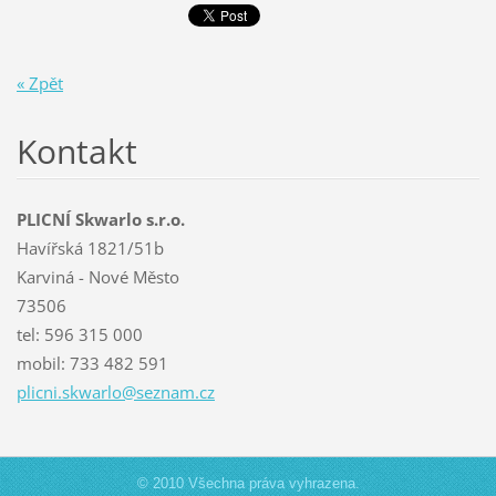
« Zpět
Kontakt
PLICNÍ Skwarlo s.r.o.
Havířská 1821/51b
Karviná - Nové Město
73506
tel: 596 315 000
mobil: 733 482 591
plicni.s
kwarlo@s
eznam.cz
© 2010 Všechna práva vyhrazena.