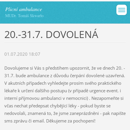
Plicní ambulance
MUDr. Tomáš Skwarło
20.-31.7. DOVOLENÁ
01.07.2020 18:07
Dovolujeme si Vás s předstihem upozornit, že ve dnech 20. -
31.7. bude ambulance z důvodu čerpání dovolené uzavřená.
V akutních případech vyhledejte prosím svého praktického
lékaře k určení dalšího postupu (v případě urgence event. i
interní příjmovou ambulanci v nemocnici) . Nezapomeňte si
včas nechat předepsat chybějící léky - pokud byste se
nedovolali, znamená to, že jsme zaneprázdněni - pak napište
sms zprávu či email. Děkujeme za pochopení!