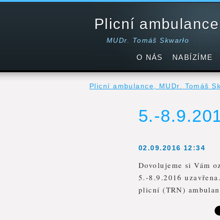
Plicní ambulance
MUDr. Tomáš Skwarło
O NÁS
NABÍZÍME
Plicní ambulance, MUDr. Tomáš S
5.-8.9.20
02.09.2016 12:34
Dovolujeme si Vám oz
5.-8.9.2016 uzavřena
plicní (TRN) ambula