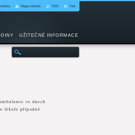
stránka
Mapa stránek
RSS
Tisk
ODINY
UŽITEČNÉ INFORMACE
 ambulance ve dnech
o lékaře případně