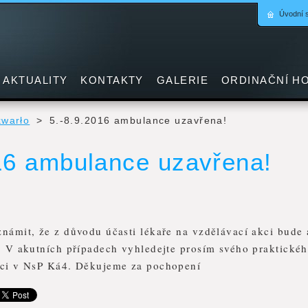
Úvodní 
AKTUALITY
KONTAKTY
GALERIE
ORDINAČNÍ H
kwarło
>
5.-8.9.2016 ambulance uzavřena!
16 ambulance uzavřena!
námit, že z důvodu účasti lékaře na vzdělávací akci bude
. V akutních případech vyhledejte prosím svého praktickéh
nci v NsP Ká4. Děkujeme za pochopení