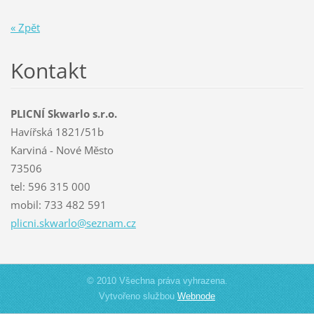
« Zpět
Kontakt
PLICNÍ Skwarlo s.r.o.
Havířská 1821/51b
Karviná - Nové Město
73506
tel: 596 315 000
mobil: 733 482 591
plicni.s
kwarlo@s
eznam.cz
© 2010 Všechna práva vyhrazena.
Vytvořeno službou
Webnode