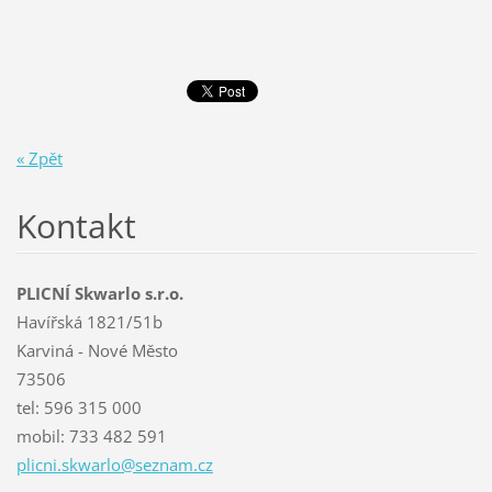
« Zpět
Kontakt
PLICNÍ Skwarlo s.r.o.
Havířská 1821/51b
Karviná - Nové Město
73506
tel: 596 315 000
mobil: 733 482 591
plicni.s
kwarlo@s
eznam.cz